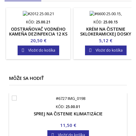
KÓD:
25.00.21
KÓD:
25.00.15
ODSTRAŇOVAČ VODNÉHO
KRÉM NA ČISTENIE
KAMEŇA DEZINFEKCIA 12 KS
SKLOKERAMICKEJ DOSKY
Cena
Cena
20,50 €
5,12 €
Vložiť do košíka
Vložiť do košíka


MÔŽE SA HODIŤ
KÓD:
25.00.01
SPREJ NA ČISTENIE KLIMATIZÁCIE
Cena
11,50 €
Vložiť do košíka
