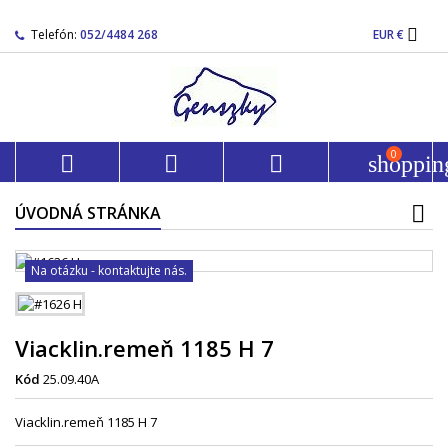

Telefón:
052/4484 268
EUR €
0



shoppin
ÚVODNÁ STRÁNKA
Na otázku - kontaktujte nás.
Viacklin.remeň 1185 H 7
Kód
25.09.40A
Viacklin.remeň 1185 H 7