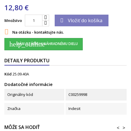
12,80 €
Vložiť do košíka

Množstvo

Na otázku - kontaktujte nás.
help_outline
MÁM OTÁZKU K NÁHRADNÉMU DIELU
DETAILY PRODUKTU
Kód
25.09.40A
Dodatočné informácie
Originálny kód
C00259998
Značka
Indesit
MÔŽE SA HODIŤ
<
>