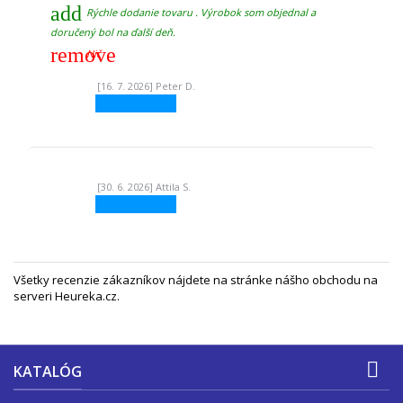
add
Rýchle dodanie tovaru . Výrobok som objednal a
doručený bol na ďalší deň.
remove
Nič
[16. 7. 2026] Peter D.
[30. 6. 2026] Attila S.
Všetky recenzie zákazníkov nájdete na
stránke nášho obchodu na
serveri Heureka.cz
.

KATALÓG