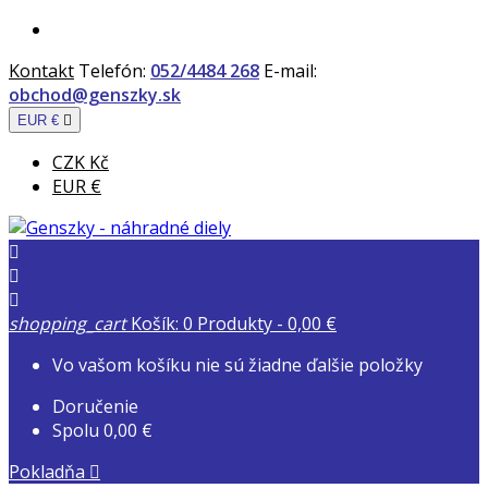
Kontakt
Telefón:
052/4484 268
E-mail:
obchod@genszky.sk
EUR €

CZK Kč
EUR €



shopping_cart
Košík:
0
Produkty - 0,00 €
Vo vašom košíku nie sú žiadne ďalšie položky
Doručenie
Spolu
0,00 €
Pokladňa
