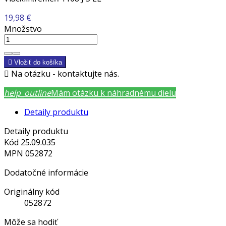
19,98 €
Množstvo

Vložiť do košíka

Na otázku - kontaktujte nás.
help_outline
Mám otázku k náhradnému dielu
Detaily produktu
Detaily produktu
Kód
25.09.035
MPN
052872
Dodatočné informácie
Originálny kód
052872
Môže sa hodiť