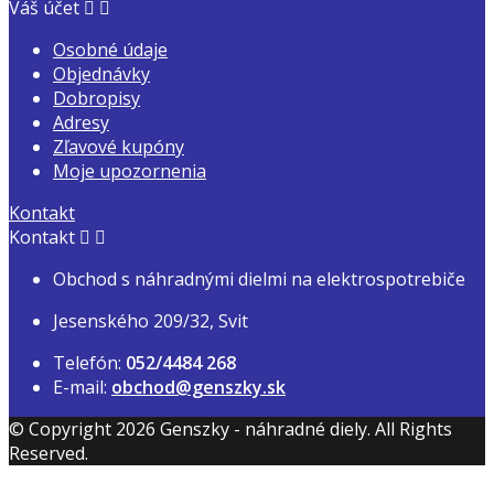
Váš účet


Osobné údaje
Objednávky
Dobropisy
Adresy
Zľavové kupóny
Moje upozornenia
Kontakt
Kontakt


Obchod s náhradnými dielmi na elektrospotrebiče
Jesenského 209/32, Svit
Telefón:
052/4484 268
E-mail:
obchod@genszky.sk
© Copyright 2026 Genszky - náhradné diely. All Rights
Reserved.