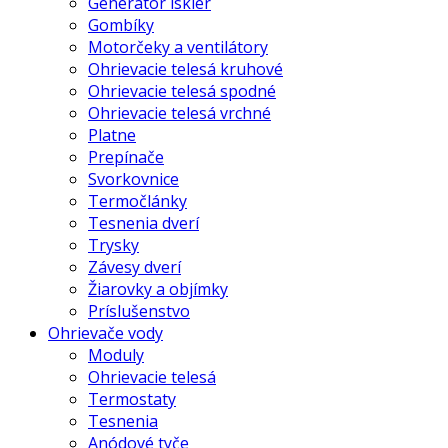
Generátor iskier
Gombíky
Motorčeky a ventilátory
Ohrievacie telesá kruhové
Ohrievacie telesá spodné
Ohrievacie telesá vrchné
Platne
Prepínače
Svorkovnice
Termočlánky
Tesnenia dverí
Trysky
Závesy dverí
Žiarovky a objímky
Príslušenstvo
Ohrievače vody
Moduly
Ohrievacie telesá
Termostaty
Tesnenia
Anódové tyče