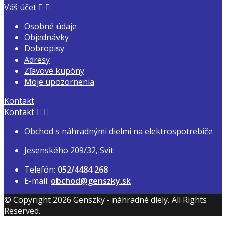
Váš účet


Osobné údaje
Objednávky
Dobropisy
Adresy
Zľavové kupóny
Moje upozornenia
Kontakt
Kontakt


Obchod s náhradnými dielmi na elektrospotrebiče
Jesenského 209/32, Svit
Telefón:
052/4484 268
E-mail:
obchod@genszky.sk
© Copyright 2026 Genszky - náhradné diely. All Rights
Reserved.