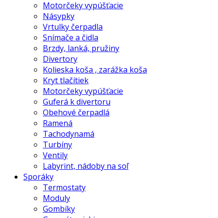
Motorčeky vypúšťacie
Násypky
Vrtulky čerpadla
Snímače a čidla
Brzdy, lanká, pružiny
Divertory
Kolieska koša , zarážka koša
Kryt tlačítiek
Motorčeky vypúšťacie
Guferá k divertoru
Obehové čerpadlá
Ramená
Tachodynamá
Turbíny
Ventily
Labyrint, nádoby na soľ
Sporáky
Termostaty
Moduly
Gombíky