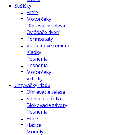
Sušičky
Filtre
Motorčeky
Ohrievacie telesá
Ovládače dverí
Termostaty
Viacklinové remene
Kladky
Tesnenia
Tesnenia
Motorčeky
Vrtulky
Umývačky riadu
Ohrievacie telesá
Snímače a čidla
Blokovacie závory
Tesnenia
Filtre
Hadice
Moduly