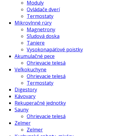
Moduly
Ovládače dverí
Termostaty
Mikrovlnné rúry
Magnetrony
Sľudová doska
Taniere
Vysokonapäťové poistky
Akumulačné pece
Ohrievacie telesá
Veľkokuchyne
Ohrievacie telesá
Termostaty
Digestory
Kávovary
Rekuperačné jednotky
Sauny
Ohrievacie telesá
Zelmer
Zelmer