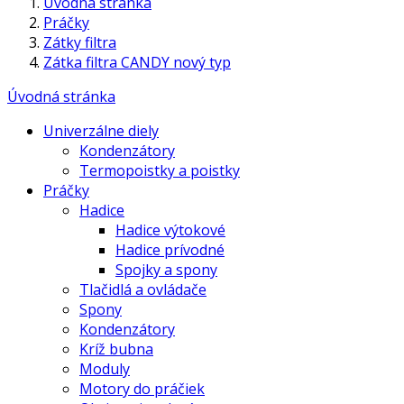
Úvodná stránka
Práčky
Zátky filtra
Zátka filtra CANDY nový typ
Úvodná stránka
Univerzálne diely
Kondenzátory
Termopoistky a poistky
Práčky
Hadice
Hadice výtokové
Hadice prívodné
Spojky a spony
Tlačidlá a ovládače
Spony
Kondenzátory
Kríž bubna
Moduly
Motory do práčiek