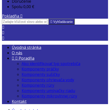
Doručenie
Spolu
0,00 €
Pokladňa


Vyhľadávanie



Úvodná stránka
O nás


Poradňa
Ako identifikovať typ spotrebiča
Komponenty práčky
Komponenty sušičky
Komponenty ohrievača vody
Komponenty rúry
Komponenty umývačky riadu
Komponenty mikrovlnnej rúry
Kontakt