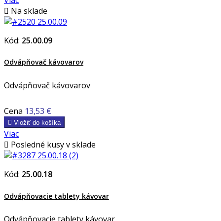

Na sklade
Kód:
25.00.09
Odvápňovač kávovarov
Odvápňovač kávovarov
Cena
13,53 €

Vložiť do košíka
Viac

Posledné kusy v sklade
Kód:
25.00.18
Odvápňovacie tablety kávovar
Odvápňovacie tablety kávovar