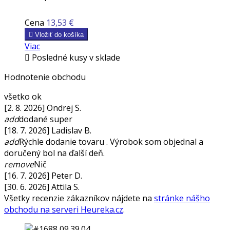
Cena
13,53 €

Vložiť do košíka
Viac

Posledné kusy v sklade
Hodnotenie obchodu
všetko ok
[2. 8. 2026] Ondrej S.
add
dodané super
[18. 7. 2026] Ladislav B.
add
Rýchle dodanie tovaru . Výrobok som objednal a
doručený bol na ďalší deň.
remove
Nič
[16. 7. 2026] Peter D.
[30. 6. 2026] Attila S.
Všetky recenzie zákazníkov nájdete na
stránke nášho
obchodu na serveri Heureka.cz
.