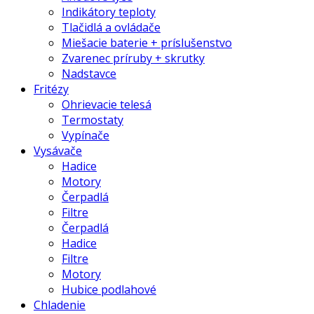
Indikátory teploty
Tlačidlá a ovládače
Miešacie baterie + príslušenstvo
Zvarenec príruby + skrutky
Nadstavce
Fritézy
Ohrievacie telesá
Termostaty
Vypínače
Vysávače
Hadice
Motory
Čerpadlá
Filtre
Čerpadlá
Hadice
Filtre
Motory
Hubice podlahové
Chladenie