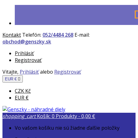
Kontakt
Telefón:
052/4484 268
E-mail:
obchod@genszky.sk
Prihlásiť
Registrovať
Vitajte,
Prihlásiť
alebo
Registrovať
EUR €

CZK Kč
EUR €
shopping_cart
Košík:
0
Produkty - 0,00 €
Vo vašom košíku nie sú žiadne ďalšie položky