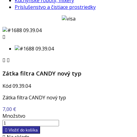
Kuchynské roboty, mixéry
Príslušenstvo a čistiace prostriedky



Zátka filtra CANDY nový typ
Kód
09.39.04
Zátka filtra CANDY nový typ
7,00 €
Množstvo

Vložiť do košíka