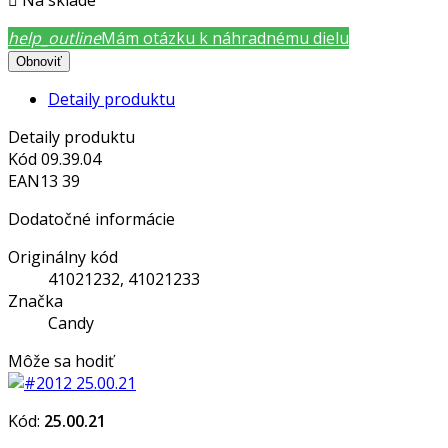

Na sklade
help_outline
Mám otázku k náhradnému dielu
Detaily produktu
Detaily produktu
Kód
09.39.04
EAN13
39
Dodatočné informácie
Originálny kód
41021232, 41021233
Značka
Candy
Môže sa hodiť
Kód:
25.00.21