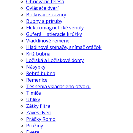
Ohrievacie telesá
Ovládače dverí
Blokovacie závory
Bubny a príruby
Elektromagnetické ventily
Guferá + stieracie krúžky
Viacklinové remene
Hladinové spínače, snímač otáčok
Kríž bubna
Ložiská a Ložiskové domy
Násypky
Rebrá bubna
Remenice
Tesnenia vkladacieho otvoru
Tlmiče
Uhlíky
Zátky filtra
Záves dverí
Práčky Romo
Pružiny
Dvere