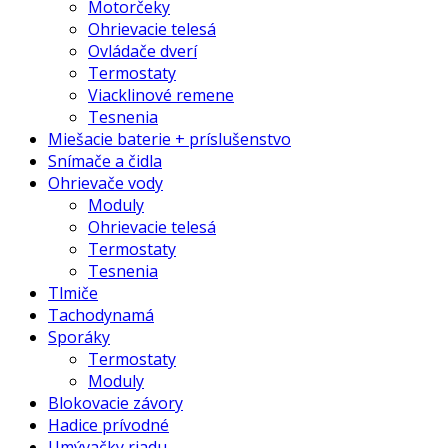
Motorčeky
Ohrievacie telesá
Ovládače dverí
Termostaty
Viacklinové remene
Tesnenia
Miešacie baterie + príslušenstvo
Snímače a čidla
Ohrievače vody
Moduly
Ohrievacie telesá
Termostaty
Tesnenia
Tlmiče
Tachodynamá
Sporáky
Termostaty
Moduly
Blokovacie závory
Hadice prívodné
Umývačky riadu