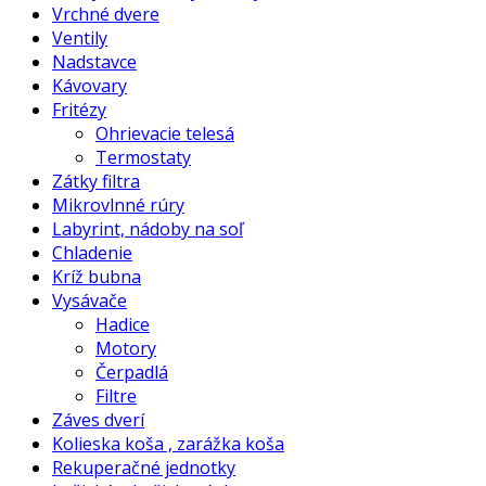
Vrchné dvere
Ventily
Nadstavce
Kávovary
Fritézy
Ohrievacie telesá
Termostaty
Zátky filtra
Mikrovlnné rúry
Labyrint, nádoby na soľ
Chladenie
Kríž bubna
Vysávače
Hadice
Motory
Čerpadlá
Filtre
Záves dverí
Kolieska koša , zarážka koša
Rekuperačné jednotky