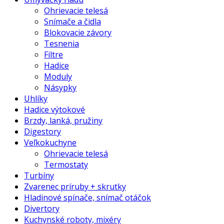
Ohrievacie telesá
Snímače a čidla
Blokovacie závory
Tesnenia
Filtre
Hadice
Moduly
Násypky
Uhlíky
Hadice výtokové
Brzdy, lanká, pružiny
Digestory
Veľkokuchyne
Ohrievacie telesá
Termostaty
Turbíny
Zvarenec príruby + skrutky
Hladinové spínače, snímač otáčok
Divertory
Kuchynské roboty, mixéry