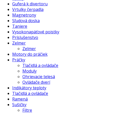
Guferá k divertoru
Vrtulky čerpadla
Magnetrony
Sľudová doska
Taniere
Vysokonapäťové poistky
Príslušenstvo
Zelmer
Zelmer
Motory do práčiek
Práčky
Tlačidlá a ovládače
Moduly
Ohrievacie telesá
Ovládače dverí
Indikátory teploty
Tlačidlá a ovládače
Ramená
Sušičky
Filtre