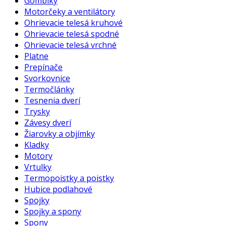
Gombíky
Motorčeky a ventilátory
Ohrievacie telesá kruhové
Ohrievacie telesá spodné
Ohrievacie telesá vrchné
Platne
Prepínače
Svorkovnice
Termočlánky
Tesnenia dverí
Trysky
Závesy dverí
Žiarovky a objímky
Kladky
Motory
Vrtulky
Termopoistky a poistky
Hubice podlahové
Spojky
Spojky a spony
Spony