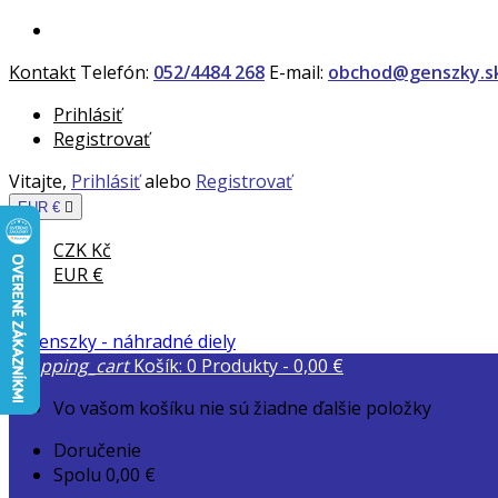
Kontakt
Telefón:
052/4484 268
E-mail:
obchod@genszky.s
Prihlásiť
Registrovať
Vitajte,
Prihlásiť
alebo
Registrovať
EUR €

CZK Kč
EUR €
shopping_cart
Košík:
0
Produkty - 0,00 €
Vo vašom košíku nie sú žiadne ďalšie položky
Doručenie
Spolu
0,00 €