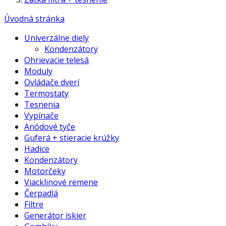
Úvodná stránka
Univerzálne diely
Kondenzátory
Ohrievacie telesá
Moduly
Ovládače dverí
Termostaty
Tesnenia
Vypínače
Anódové tyče
Guferá + stieracie krúžky
Hadice
Kondenzátory
Motorčeky
Viacklinové remene
Čerpadlá
Filtre
Generátor iskier