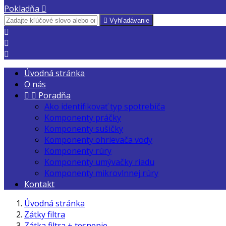
Pokladňa


Vyhľadávanie



Úvodná stránka
O nás


Poradňa
Ako identifikovať typ spotrebiča
Komponenty práčky
Komponenty sušičky
Komponenty ohrievača vody
Komponenty rúry
Komponenty umývačky riadu
Komponenty mikrovlnnej rúry
Kontakt
Úvodná stránka
Zátky filtra
Zátka filtra + tesnenie