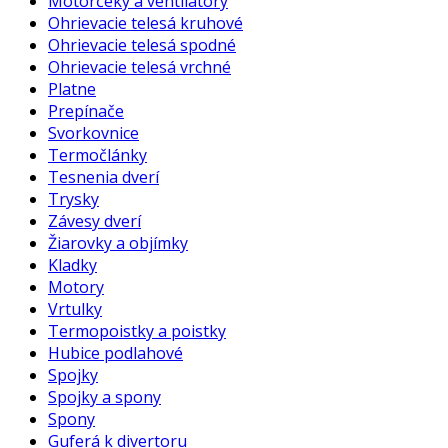
Motorčeky a ventilátory
Ohrievacie telesá kruhové
Ohrievacie telesá spodné
Ohrievacie telesá vrchné
Platne
Prepínače
Svorkovnice
Termočlánky
Tesnenia dverí
Trysky
Závesy dverí
Žiarovky a objímky
Kladky
Motory
Vrtulky
Termopoistky a poistky
Hubice podlahové
Spojky
Spojky a spony
Spony
Guferá k divertoru