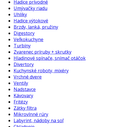
Hadice prívodné
Umývačky riadu
Uhlíky
Hadice výtokové
Brzdy, lanká, pružiny
Digestory
Veľkokuchyne
Turbíny
Zvarenec príruby + skrutky
Hladinové spínače, snímač otáčok
Divertory
Kuchynské roboty, mixéry
Vrchné dvere
Ventily
Nadstavce
Kávovary
Fritézy
Zátky filtra
Mikrovlnné rúry
Labyrint, nádoby na soľ
Chladenie