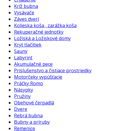
Kríž bubna
Vysávače
Záves dverí
Kolieska koša , zarážka koša
Rekuperačné jednotky
Ložiská a Ložiskové domy
Kryt tlačítiek
Sauny
Labyrint
Akumulačné pece
Príslušenstvo a čistiace prostriedky
Motorčeky vypúšťacie
Práčky Romo
Násypky
Pružiny
Obehové čerpadlá
Dvere
Rebrá bubna
Bubny a príruby
Remenice