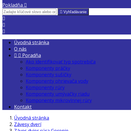
Pokladňa


Vyhľadávanie



Úvodná stránka
O nás


Poradňa
Ako identifikovať typ spotrebiča
Komponenty práčky
Komponenty sušičky
Komponenty ohrievača vody
Komponenty rúry
Komponenty umývačky riadu
Komponenty mikrovlnnej rúry
Kontakt
Úvodná stránka
Závesy dverí
Záves dvier rúra Gorenje