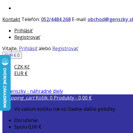
Kontakt
Telefón:
052/4484 268
E-mail:
obchod@genszky.s
Prihlásiť
Registrovať
Vitajte,
Prihlásiť
alebo
Registrovať
EUR €

CZK Kč
EUR €
shopping_cart
Košík:
0
Produkty - 0,00 €
Vo vašom košíku nie sú žiadne ďalšie položky
Doručenie
Spolu
0,00 €