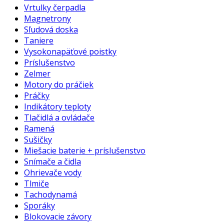
Vrtulky čerpadla
Magnetrony
Sľudová doska
Taniere
Vysokonapäťové poistky
Príslušenstvo
Zelmer
Motory do práčiek
Práčky
Indikátory teploty
Tlačidlá a ovládače
Ramená
Sušičky
Miešacie baterie + príslušenstvo
Snímače a čidla
Ohrievače vody
Tlmiče
Tachodynamá
Sporáky
Blokovacie závory