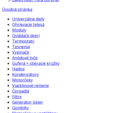
Úvodná stránka
Univerzálne diely
Ohrievacie telesá
Moduly
Ovládače dverí
Termostaty
Tesnenia
Vypínače
Anódové tyče
Guferá + stieracie krúžky
Hadice
Kondenzátory
Motorčeky
Viacklinové remene
Čerpadlá
Filtre
Generátor iskier
Gombíky